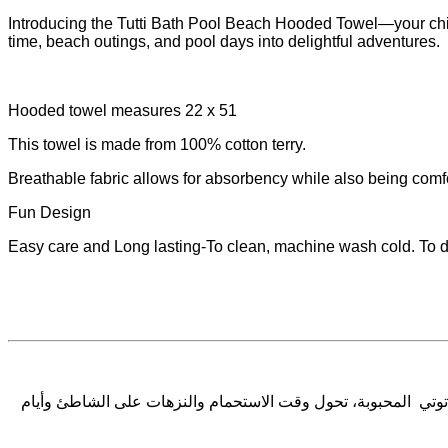
Introducing the Tutti Bath Pool Beach Hooded Towel—your child
time, beach outings, and pool days into delightful adventures.
Hooded towel measures 22 x 51
This towel is made from 100% cotton terry.
Breathable fabric allows for absorbency while also being comfo
Fun Design
Easy care and Long lasting-To clean, machine wash cold. To dr
توتي
المحبوبة،
تحول
وقت
الاستحمام
والنزهات
على
الشاطئ
وأيام