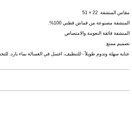
22 × 51
المنشفة
مقاس
100%.
قطني
قماش
من
مصنوعة
المنشفة
المنشفة
فائقة
النعومة
والامتصاص
تصميم
ممتع
للت،
.
بارد
بماء
الغسالة
في
اغسل
للتنظيف،
-
طويلاً
وتدوم
سهلة
عناية