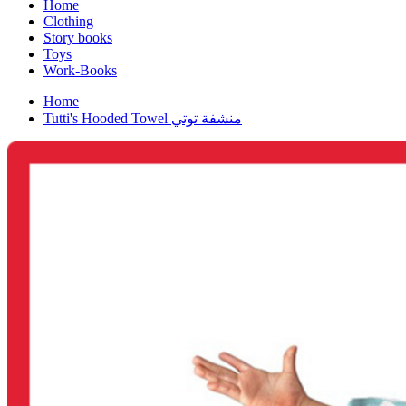
Home
Clothing
Story books
Toys
Work-Books
Home
Tutti's Hooded Towel منشفة توتي