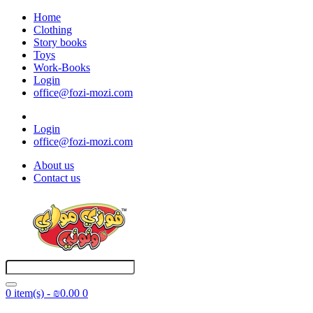
Home
Clothing
Story books
Toys
Work-Books
Login
office@fozi-mozi.com
Login
office@fozi-mozi.com
About us
Contact us
0 item(s) - ₪0.00
0