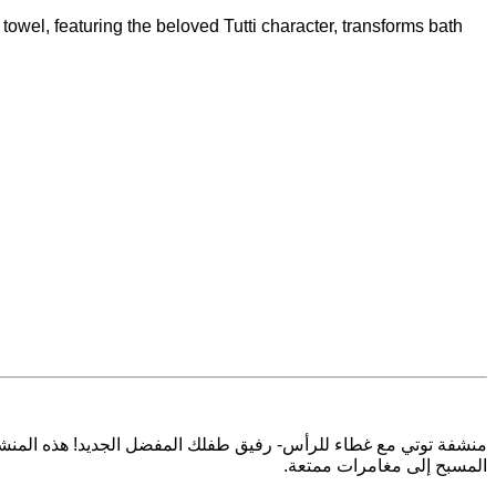
wel, featuring the beloved Tutti character, transforms bath
المنش
هذه
!
الجديد
المفضل
طفلك
رفيق
-
للرأس
غطاء
مع
توتي
منشفة
.
ممتعة
مغامرات
إلى
المسبح