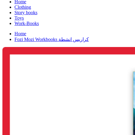
Home
Clothing
Story books
Toys
Work-Books
Home
Fozi Mozi Workbooks كراريس انشطة