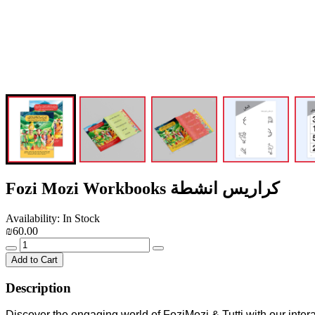
Fozi Mozi Workbooks كراريس انشطة
Availability: In Stock
₪60.00
Add to Cart
Description
Discover the engaging world of FoziMozi & Tutti with our inter