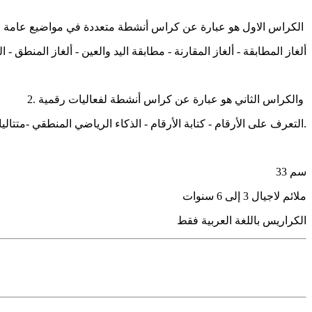
1. الكراس الاول هو عبارة عن كراس أنشطة متعددة في مواضيع عامة
ألغاز المطابقة - ألغاز المقارنة - مطابقة اليد والعين - ألغاز المنطق - 
2. والكراس الثاني هو عبارة عن كراس أنشطة
لفعاليات رقمية
التعرف على الأرقام - كتابة الأرقام - الذكاء الرياضي المنطقي -متتاليات - ملائمة كميات - العدد الاصغر - العدد والمعدود - الشاذ - كميات - متاهة الاعداد - وغيرها.
33
سم
ملائم لاجيال 3 إلى 6 سنوات
الكراريس باللغة العربية فقط