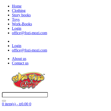
Home
Clothing
Story books
Toys
Work-Books
Login
office@fozi-mozi.com
Login
office@fozi-mozi.com
About us
Contact us
0 item(s) - ₪0.00
0