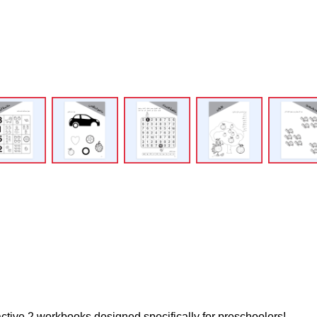
active 2 workbooks designed specifically for preschoolers!