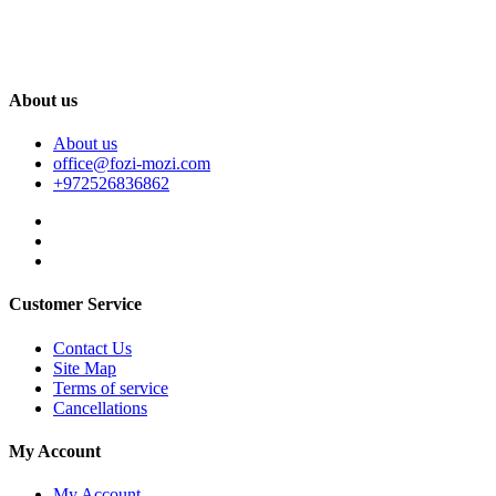
About us
About us
office@fozi-mozi.com
+972526836862
Customer Service
Contact Us
Site Map
Terms of service
Cancellations
My Account
My Account