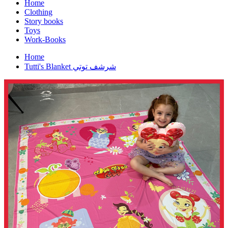
Home
Clothing
Story books
Toys
Work-Books
Home
Tutti's Blanket شرشف توتي