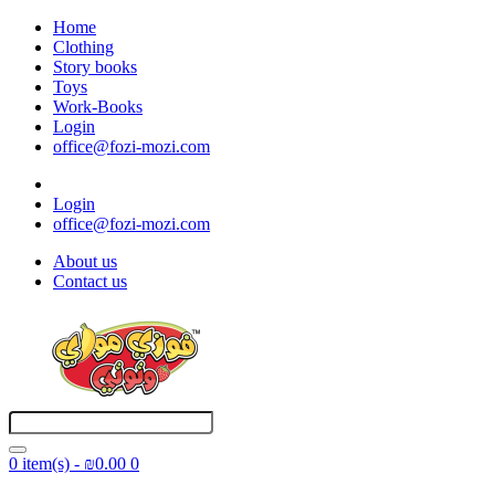
Home
Clothing
Story books
Toys
Work-Books
Login
office@fozi-mozi.com
Login
office@fozi-mozi.com
About us
Contact us
0 item(s) - ₪0.00
0