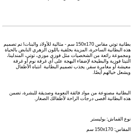
تصميم
تم
!
والبنات
للأولاد
مثالية
-
سم
150x170
مقاس
توتي
بطانية
هذه
البطانية
الساحرة،
المزينة
بخلفية
باللون
الزهري
النابض
بالحياة
ومجموعة
رائعة
من
الشخصيات
مثل
فوزي
موزي،
توتي،
المندلينا،
التيتا
فوزية
والبطيخة
لإضفاء
البهجة
على
أي
غرفة
نوم
أو
غرفة
الأطفال
انتباه
البطانية
تصميم
يجذب
.
سفر
مغامرة
أو
معيشة
.
أيضًا
خيالهم
ويشعل
البطانية
مصنوعة
من
مواد
فائقة
النعومة
وصديقة
للبشرة،
تضمن
.
الصغار
لأطفالك
الراحة
درجات
أقصى
البطانية
هذه
بوليستر
:
القماش
نوع
سم
: 150x170
المقاس