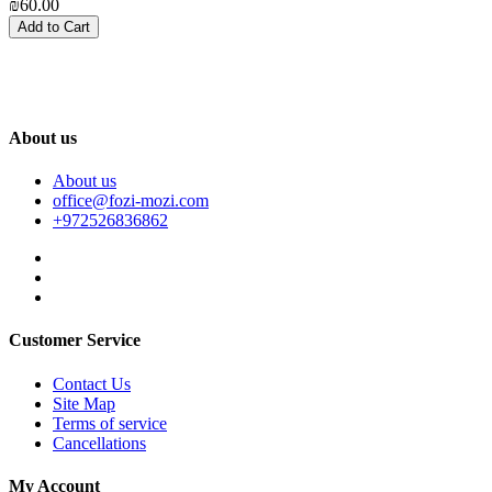
₪60.00
₪
Add to Cart
About us
About us
office@fozi-mozi.com
+972526836862
Customer Service
Contact Us
Site Map
Terms of service
Cancellations
My Account