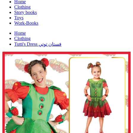
Home
Clothing
Story books
Toys
Work-Books
Home
Clothing
Tutti's Dress فستان توتي