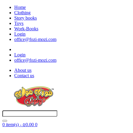
Home
Clothing
Story books
Toys
Work-Books
Login
office@fozi-mozi.com
Login
office@fozi-mozi.com
About us
Contact us
0 item(s) - ₪0.00
0